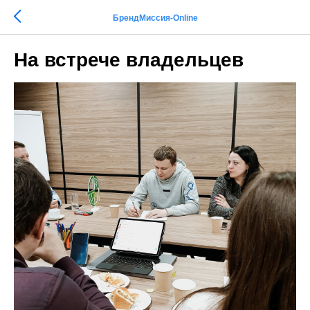
БрендМиссия-Online
На встрече владельцев