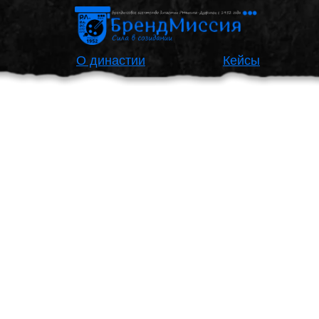
О династии
Кейсы