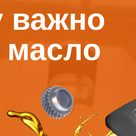
 важно
 масло
П