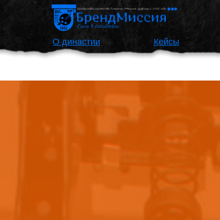
О династии
Кейсы