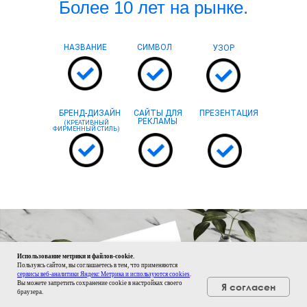
Более 10 лет на рынке.
НАЗВАНИЕ
СИМВОЛ
УЗОР
БРЕНД-ДИЗАЙН
САЙТЫ ДЛЯ
ПРЕЗЕНТАЦИЯ
РЕКЛАМЫ
(КРЕАТИВНЫЙ
ФИРМЕННЫЙ СТИЛЬ)
Использование метрики и файлов-cookie.
Пользуясь сайтом, вы соглашаетесь в тем, что применяются
сервисы веб-аналитики Яндекс Метрика и используются cookies
.
Вы можете запретить сохранение cookie в настройках своего
Я согласен
браузера.