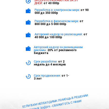
ЭКСПРЕСС-РАЗРАБОТКА
ЗА 3-7
ДНЕЙ:
от 40 000р
Разработка в электронном мире:
от 90
000 до 350 000р
Разработка в физическом мире:
от
800 000 до 5 000 000р
Авторский надзор за реализацией:
от
40 000 до 100 000р
Авторский надзор за размещением
рекламы:
20% от рекламного
бюджета
Срок разработки:
от 2
недель до 4 месяцев
Срок продвижения:
от 1-
3 лет
ЕСЛИ ВАМ НЕОБХОДИМА ПОМОЩЬ В РЕШЕНИИ
ПОДОБНЫХ ЗАДАЧ - СВЯЖИТЕСЬ С НАМИ