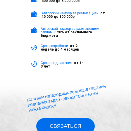
800 000 до 5 000 000р
Авторский надзор за реализацией:
от
40 000 до 100 000р
Авторский надзор за размещением
рекламы:
20% от рекламного
бюджета
Срок разработки:
от 2
недель до 4 месяцев
Срок продвижения:
от 1-
3 лет
ЕСЛИ ВАМ НЕОБХОДИМА ПОМОЩЬ В РЕШЕНИИ
ПОДОБНЫХ ЗАДАЧ - СВЯЖИТЕСЬ С НАМИ
НАЖАВ КНОПКУ.
СВЯЗАТЬСЯ