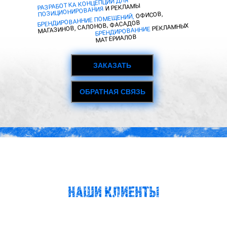
РАЗРАБОТКА КОНЦЕПЦИЙ ДЛЯ
РЕКЛАМЫ
И
ПОЗИЦИОНИРОВАНИЯ
ОФИСОВ,
,
ПОМЕЩЕНИЙ
БРЕНДИРОВАННИЕ
МАГАЗИНОВ, САЛОНОВ, ФАСАДОВ
РЕКЛАМНЫХ
БРЕНДИРОВАННИЕ
МАТЕРИАЛОВ
ЗАКАЗАТЬ
ОБРАТНАЯ СВЯЗЬ
НАШИ КЛИЕНТЫ