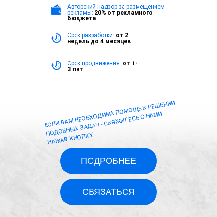
Авторский надзор за размещением
рекламы:
20% от рекламного
бюджета
Срок разработки:
от 2
недель до 4 месяцев
Срок продвижения:
от 1-
3 лет
ЕСЛИ ВАМ НЕОБХОДИМА ПОМОЩЬ В РЕШЕНИИ
ПОДОБНЫХ ЗАДАЧ - СВЯЖИТЕСЬ С НАМИ
НАЖАВ КНОПКУ.
ПОДРОБНЕЕ
СВЯЗАТЬСЯ